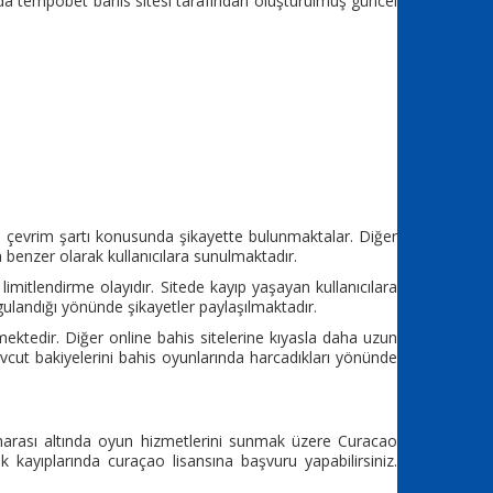
rında tempobet bahis sitesi tarafından oluşturulmuş güncel
a çevrim şartı konusunda şikayette bulunmaktalar. Diğer
 benzer olarak kullanıcılara sunulmaktadır.
mitlendirme olayıdır. Sitede kayıp yaşayan kullanıcılara
gulandığı yönünde şikayetler paylaşılmaktadır.
ektedir. Diğer online bahis sitelerine kıyasla daha uzun
cut bakiyelerini bahis oyunlarında harcadıkları yönünde
umarası altında oyun hizmetlerini sunmak üzere Curacao
k kayıplarında curaçao lisansına başvuru yapabilirsiniz.