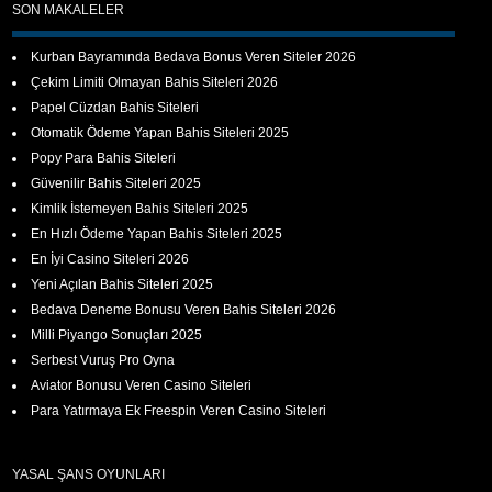
SON MAKALELER
Kurban Bayramında Bedava Bonus Veren Siteler 2026
Çekim Limiti Olmayan Bahis Siteleri 2026
Papel Cüzdan Bahis Siteleri
Otomatik Ödeme Yapan Bahis Siteleri 2025
Popy Para Bahis Siteleri
Güvenilir Bahis Siteleri 2025
Kimlik İstemeyen Bahis Siteleri 2025
En Hızlı Ödeme Yapan Bahis Siteleri 2025
En İyi Casino Siteleri 2026
Yeni Açılan Bahis Siteleri 2025
Bedava Deneme Bonusu Veren Bahis Siteleri 2026
Milli Piyango Sonuçları 2025
Serbest Vuruş Pro Oyna
Aviator Bonusu Veren Casino Siteleri
Para Yatırmaya Ek Freespin Veren Casino Siteleri
YASAL ŞANS OYUNLARI