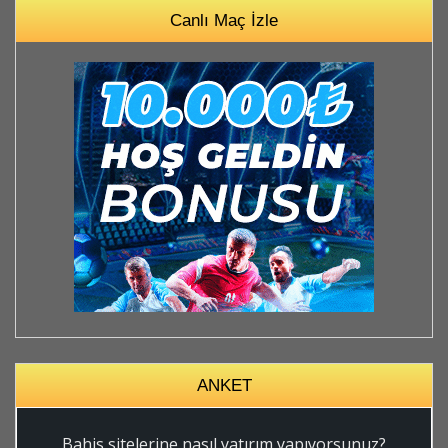
Canlı Maç İzle
ANKET
Bahis sitelerine nasıl yatırım yapıyorsunuz?