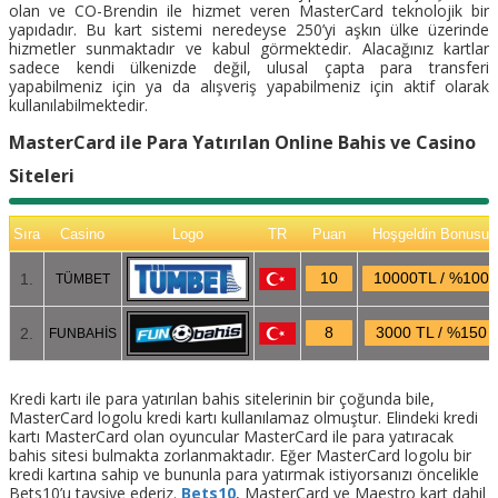
olan ve CO-Brendin ile hizmet veren MasterCard teknolojik bir
yapıdadır. Bu kart sistemi neredeyse 250’yi aşkın ülke üzerinde
hizmetler sunmaktadır ve kabul görmektedir. Alacağınız kartlar
sadece kendi ülkenizde değil, ulusal çapta para transferi
yapabilmeniz için ya da alışveriş yapabilmeniz için aktif olarak
kullanılabilmektedir.
MasterCard ile Para Yatırılan Online Bahis ve Casino
Siteleri
Sıra
Casino
Logo
TR
Puan
Hoşgeldin Bonusu
10
10000TL / %100
1
TÜMBET
8
3000 TL / %150
2
FUNBAHIS
Kredi kartı ile para yatırılan bahis sitelerinin bir çoğunda bile,
MasterCard logolu kredi kartı kullanılamaz olmuştur. Elindeki kredi
kartı MasterCard olan oyuncular MasterCard ile para yatıracak
bahis sitesi bulmakta zorlanmaktadır. Eğer MasterCard logolu bir
kredi kartına sahip ve bununla para yatırmak istiyorsanızı öncelikle
Bets10’u tavsiye ederiz.
Bets10
, MasterCard ve Maestro kart dahil