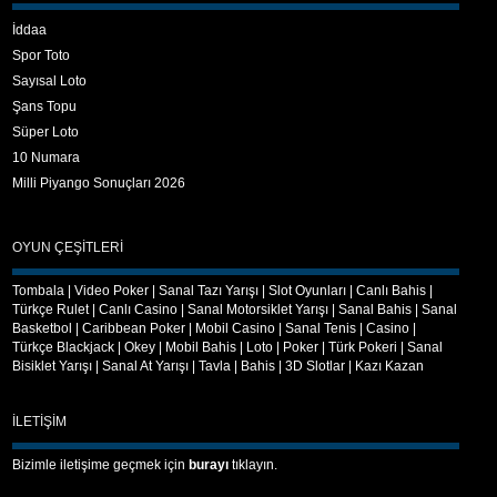
İddaa
Spor Toto
Sayısal Loto
Şans Topu
Süper Loto
10 Numara
Milli Piyango Sonuçları 2026
OYUN ÇEŞITLERI
Tombala
|
Video Poker
|
Sanal Tazı Yarışı
|
Slot Oyunları
|
Canlı Bahis
|
Türkçe Rulet
|
Canlı Casino
|
Sanal Motorsiklet Yarışı
|
Sanal Bahis
|
Sanal
Basketbol
|
Caribbean Poker
|
Mobil Casino
|
Sanal Tenis
|
Casino
|
Türkçe Blackjack
|
Okey
|
Mobil Bahis
|
Loto
|
Poker
|
Türk Pokeri
|
Sanal
Bisiklet Yarışı
|
Sanal At Yarışı
|
Tavla
|
Bahis
|
3D Slotlar
|
Kazı Kazan
İLETIŞIM
Bizimle iletişime geçmek için
burayı
tıklayın.