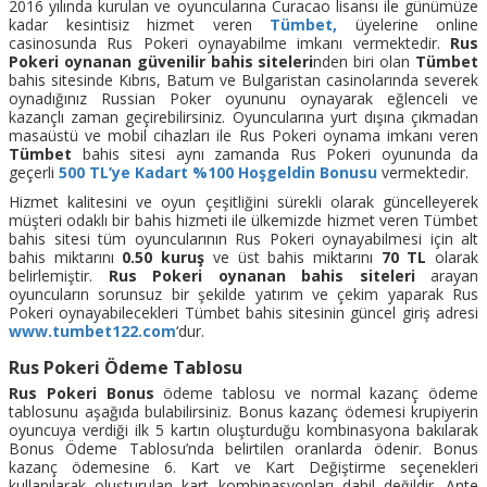
2016 yılında kurulan ve oyuncularına Curacao lisansı ile günümüze
kadar kesintisiz hizmet veren
Tümbet,
üyelerine online
casinosunda Rus Pokeri oynayabilme imkanı vermektedir.
Rus
Pokeri oynanan güvenilir bahis siteleri
nden biri olan
Tümbet
bahis sitesinde Kıbrıs, Batum ve Bulgaristan casinolarında severek
oynadığınız Russian Poker oyununu oynayarak eğlenceli ve
kazançlı zaman geçirebilirsiniz. Oyuncularına yurt dışına çıkmadan
masaüstü ve mobil cihazları ile Rus Pokeri oynama imkanı veren
Tümbet
bahis sitesi aynı zamanda Rus Pokeri oyununda da
geçerli
500 TL’ye Kadart %100 Hoşgeldin Bonusu
vermektedir.
Hizmet kalitesini ve oyun çeşitliğini sürekli olarak güncelleyerek
müşteri odaklı bir bahis hizmeti ile ülkemizde hizmet veren Tümbet
bahis sitesi tüm oyuncularının Rus Pokeri oynayabilmesi için alt
bahis miktarını
0.50 kuruş
ve üst bahis miktarını
70 TL
olarak
belirlemiştir.
Rus Pokeri oynanan bahis siteleri
arayan
oyuncuların sorunsuz bir şekilde yatırım ve çekim yaparak Rus
Pokeri oynayabilecekleri Tümbet bahis sitesinin güncel giriş adresi
www.tumbet122.com
‘dur.
Rus Pokeri Ödeme Tablosu
Rus Pokeri Bonus
ödeme tablosu ve normal kazanç ödeme
tablosunu aşağıda bulabilirsiniz. Bonus kazanç ödemesi krupiyerin
oyuncuya verdiği ilk 5 kartın oluşturduğu kombinasyona bakılarak
Bonus Ödeme Tablosu’nda belirtilen oranlarda ödenir. Bonus
kazanç ödemesine 6. Kart ve Kart Değiştirme seçenekleri
kullanılarak oluşturulan kart kombinasyonları dahil değildir. Ante