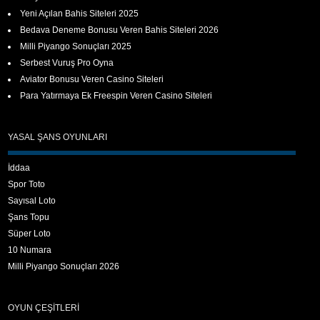
Yeni Açılan Bahis Siteleri 2025
Bedava Deneme Bonusu Veren Bahis Siteleri 2026
Milli Piyango Sonuçları 2025
Serbest Vuruş Pro Oyna
Aviator Bonusu Veren Casino Siteleri
Para Yatırmaya Ek Freespin Veren Casino Siteleri
YASAL ŞANS OYUNLARI
İddaa
Spor Toto
Sayısal Loto
Şans Topu
Süper Loto
10 Numara
Milli Piyango Sonuçları 2026
OYUN ÇEŞITLERI