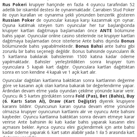
Rus Pokeri
krupiyer hariçinde en fazla 4 oyuncu tarafından 52
adetlik bir iskambil destesi ile oynanmaktadır. Carrabien Stud Poker
ile oyun kuralları ve oynanma şekli yönünden benzerlik gösteren
Russian Poker
de oyuncular kasaya karşı kazanmak için oynar.
Oyuna katılmak isteyen tüm oyuncular her tur başlanğıcında
krupiyer kartları dağıtmaya başlamadan önce
ANTE
bölümüne
bahis yapar. Oyuncular online casino sitelerinde ise krupiyer kartları
dağıtmaya başlamadan önce isterlerse Ante bahis dışında
Bonus
bölümünede bahis yapabilmektedir.
Bonus Bahsi
ante bahsi gibi
zorunlu bir bahis seçeneği değildir. Bonus bahisinde oyuncuların ilk
5 kartlarına bakılarak bahislerinin 1500 katına kadar ödeme
yapılmaktadır. Bahisler yerleştirildikten sonra krupiyer tüm
oyunculara 5 kapalı kart dağıtır. Oyunculara kartları dağıttıktan
sonra en son kendine 4 kapalı ve 1 açık kart alır.
Oyuncular dağıtılan kartlarına baktıktan sonra kartlarının değerine
göre ve kasanın açık olan kartına bakarak bir değerlendirme yapar.
Ardından devam etme yada oyundan çekilme yönünde karar verir.
Oyuncu ilk 5 kartını gördükten sonra
Fold (Pas), Bet (Bahis), Buy
(6. Kartı Satın Al), Draw (Kart Değiştir)
diyerek krupiyere
kararını bildirir. Oyuncunun kararı oyuna devam etme yönünde
olmazsa krupiyer oyuncunun kartlarını alır ve oyuncu Ante bahsini
kaybeder. Oyuncu kartlarına baktıktan sonra devam etmeye karar
verirse Ante bahsinin iki katı kadar bahis yaparak kasanın elini
açmasını bekler. Ayrıca oyuncu elini güçlendirmek için ante bahsi
kadar ödeme yaparak 6. kart satın alabilir yada 1 ila 5 arasında kart