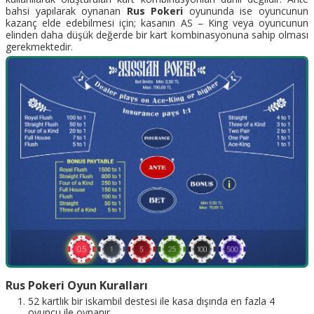
bahsi yapılarak oynanan
Rus Pokeri
oyununda ise oyuncunun
kazanç elde edebilmesi için; kasanın AS – King veya oyuncunun
elinden daha düşük değerde bir kart kombinasyonuna sahip olması
gerekmektedir.
Rus Pokeri Oyun Kuralları
52 kartlık bir iskambil destesi ile kasa dışında en fazla 4
oyuncu ile oynanır