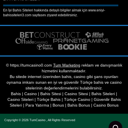
En İyi Bahis Siteleri
hakkında detaylı bilgiler almak için
www.eniyi-
bahissiteleri3.com
sayfasını ziyaret edebilirsiniz.
© https://tumcasino0.com
Tum Marketing
reklam ve danışmanlık
hizmetini kullanmaktadır.
Bu sitede internet üzerinden bahis, casino gibi şans oyunları
oynama imkanı sunan en iyi ve güvenilir Türkçe bahis ve casino
sitelerinin değerlendirmelerini bulabilirsiniz.
Bahis | Casino | Bahis Sitesi | Casino Sitesi | Bahis Siteleri |
Casino Siteleri | Türkçe Bahis | Türkçe Casino | Güvenilir Bahis
Siteleri | Para Yatırma | Bonus | Bahis Bonus | Casino Bonus
Copyright © 2026
TumCasino
, All Rights Reserved