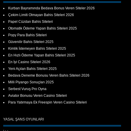
Kurban Bayramında Bedava Bonus Veren Siteler 2026
Çekim Limiti Olmayan Bahis Siteleri 2026
Papel Cüzdan Bahis Siteleri
Otomatik Ödeme Yapan Bahis Siteleri 2025
Popy Para Bahis Siteleri
Güvenilir Bahis Siteleri 2025
Kimlik İstemeyen Bahis Siteleri 2025
En Hızlı Ödeme Yapan Bahis Siteleri 2025
En İyi Casino Siteleri 2026
Yeni Açılan Bahis Siteleri 2025
Bedava Deneme Bonusu Veren Bahis Siteleri 2026
Milli Piyango Sonuçları 2025
Serbest Vuruş Pro Oyna
Aviator Bonusu Veren Casino Siteleri
Para Yatırmaya Ek Freespin Veren Casino Siteleri
YASAL ŞANS OYUNLARI