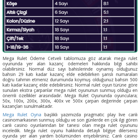
Mega Rulet Ödeme Cetveli tablomuza göz atarak mega rulet
oyununda yer alan kazanç ödemeleri hakkında bilgi sahibi
olabilirsiniz. Normal düz sayı bahislerinde oynamış olduğunuz
bahsin 29 katı kadar kazanç elde edebilirken şanslı numaraları
doğru tahmin etmeniz durumunda koymuş olduğunuz bahsin 500
katı kadar kazanç elde edebilirsiniz. Normal rulet oyun türüne göre
sunulan ekstra çarpanlar mega rulet oyununun sunmuş olduğu en
önemli özellikler arasındadır. Mega Rulet Oyununda oyunculara;
50x, 100x, 200x, 300x, 400x ve 500x çarpan değerinde çarpan
kazançları sunulmaktadır.
Mega Rulet Oyna
başlıklı yazımızda pragmatic play live canlı
casinomarkasının sunmuş olduğu ve son günlerde en çok ilgi gören
canlı casino oyunlarından bir tanesi olan mega rulet oyununu
inceledik. Mega rulet oyunu hakkında detaylı bilgiye dilerseniz
oyunda yer alan yardım bölümünden erişebilirsiniz. Canlı casino