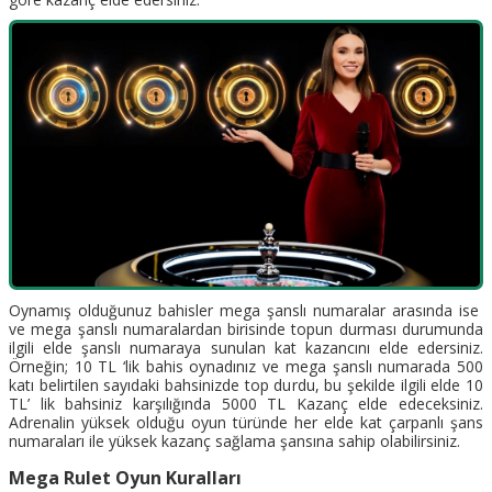
Oynamış olduğunuz bahisler mega şanslı numaralar arasında ise
ve mega şanslı numaralardan birisinde topun durması durumunda
ilgili elde şanslı numaraya sunulan kat kazancını elde edersiniz.
Örneğin; 10 TL ‘lik bahis oynadınız ve mega şanslı numarada 500
katı belirtilen sayıdaki bahsinizde top durdu, bu şekilde ilgili elde 10
TL’ lik bahsiniz karşılığında 5000 TL Kazanç elde edeceksiniz.
Adrenalin yüksek olduğu oyun türünde her elde kat çarpanlı şans
numaraları ile yüksek kazanç sağlama şansına sahip olabilirsiniz.
Mega Rulet Oyun Kuralları