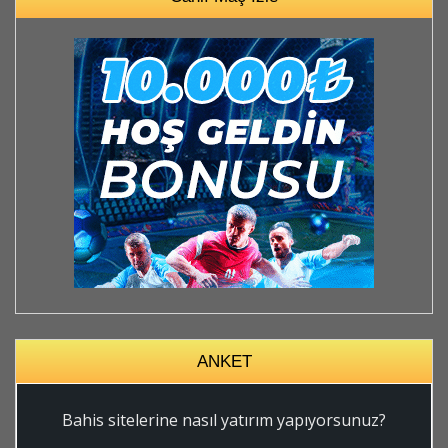
ANKET
Bahis sitelerine nasıl yatırım yapıyorsunuz?