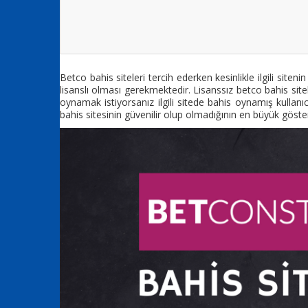
Betco bahis siteleri tercih ederken kesinlikle ilgili siteni
lisanslı olması gerekmektedir. Lisanssız betco bahis sit
oynamak istiyorsanız ilgili sitede bahis oynamış kullanıc
bahis sitesinin güvenilir olup olmadığının en büyük göst