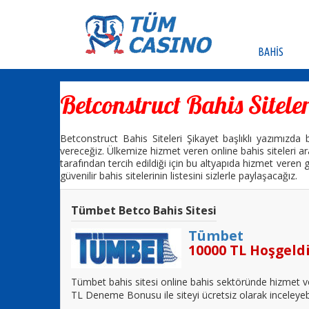
BAHİS
Betconstruct Bahis Sitele
Betconstruct Bahis Siteleri Şikayet başlıklı yazımızda 
vereceğiz. Ülkemize hizmet veren online bahis siteleri ar
tarafından tercih edildiği için bu altyapıda hizmet veren 
güvenilir bahis sitelerinin listesini sizlerle paylaşacağız.
Tümbet Betco Bahis Sitesi
Tümbet
10000 TL Hoşgeld
Tümbet bahis sitesi online bahis sektöründe hizmet ver
TL Deneme Bonusu ile siteyi ücretsiz olarak inceleyebi