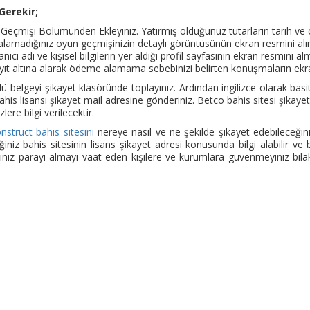
 Gerekir;
ns Geçmişi Bölümünden Ekleyiniz. Yatırmış olduğunuz tutarların tarih v
lamadığınız oyun geçmişinizin detaylı görüntüsünün ekran resmini alın
anıcı adı ve kişisel bilgilerin yer aldığı profil sayfasının ekran resmini 
kayıt altına alarak ödeme alamama sebebinizi belirten konuşmaların ekran
türlü belgeyi şikayet klasöründe toplayınız. Ardından ingilizce olarak basi
i bahis lisansı şikayet mail adresine gönderiniz. Betco bahis sitesi şik
ere bilgi verilecektir.
nstruct bahis sitesini
nereye nasıl ve ne şekilde şikayet edebileceğini
iniz bahis sitesinin lisans şikayet adresi konusunda bilgi alabilir ve
dığınız parayı almayı vaat eden kişilere ve kurumlara güvenmeyiniz bil