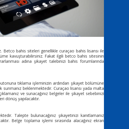
. Betco bahis siteleri genellikle curaçao bahis lisansı ile
e kavuşturabilirsiniz. Fakat ilgili betco bahis sitesinin
rarlanması adına şikayet talebinizi bahis forumlarında
ns butonuna tıklama işleminizin ardından şikayet bölümüne
 olarak sunmanız beklenmektedir. Curaçao lisansı yada malta
çıklamanız ve sunacağınız belgeler ile şikayet sebebinizi
eri dönüş yapılacaktır.
ektedir. Talepte bulunacağınız şikayetinizi kanıtlamanız
aktır. Belge toplama işlemi sırasında alacağınız ekran