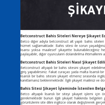
Betconstruct Bahis Siteleri Nereye Şikayet Edi
Betco diğer adıyla betconstruct alt yapılı bahis siteleri 
hizmet sağlamaktadır. Bahis sitesi ile sorun yaşadığınız
lisansı yoksa maalesef şikayette bulunabileceğiniz he
paylaşabilir, diğer oyuncuların dolandırılma ihtimallerini az
Betconstruct Bahis Siteleri Nasıl Şikayet Edili
Betconstruct altyapılı bir bahis sitesini şikayet edebil
giriş yapabilirsiniz. Fakat curaçao yada malta lisanslı bi
lisanslı bir bahis sitesini şikayet etmeniz sırasında in
kanıtlamanız beklenmektedir. İlgili şikayet mailinizi ve do
Bahis Sitesi Şikayet İşleminde İstenilen Belg
Betco altyapılı lisanslı bir siteyi şikayet işlemi için
gerekmektedir bunun ilgili şikayet hakkında belgeleri
görüntülerini site dilini ingilizce olarak değiştirerek ger