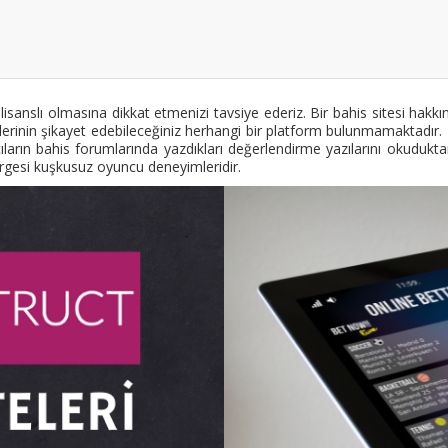
n lisanslı olmasına dikkat etmenizi tavsiye ederiz. Bir bahis sitesi hakkı
elerinin şikayet edebileceğiniz herhangi bir platform bulunmamaktadır. 
ıların bahis forumlarında yazdıkları değerlendirme yazılarını okuduktan
ergesi kuşkusuz oyuncu deneyimleridir.