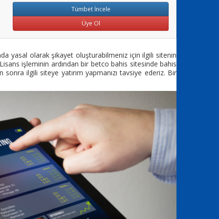
Tümbet İncele
Üye Ol
nda yasal olarak şikayet oluşturabilmeniz için ilgili sitenin
Lisans işleminin ardından bir betco bahis sitesinde bahis
 sonra ilgili siteye yatırım yapmanızı tavsiye ederiz. Bir