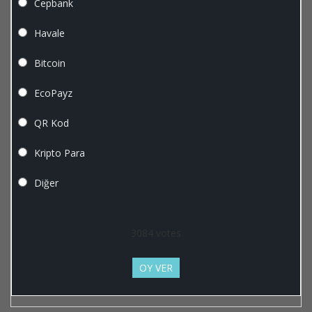
Cepbank
Havale
Bitcoin
EcoPayz
QR Kod
Kripto Para
Diğer
3084
votes
OY VER