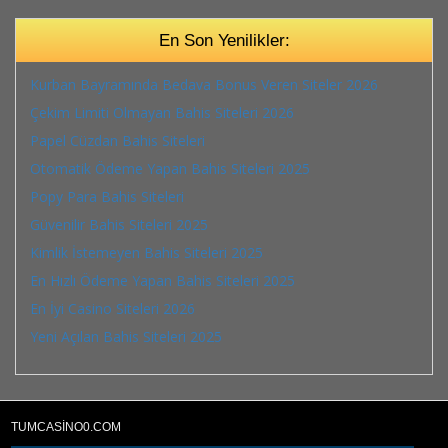
En Son Yenilikler:
Kurban Bayramında Bedava Bonus Veren Siteler 2026
Çekim Limiti Olmayan Bahis Siteleri 2026
Papel Cüzdan Bahis Siteleri
Otomatik Ödeme Yapan Bahis Siteleri 2025
Popy Para Bahis Siteleri
Güvenilir Bahis Siteleri 2025
Kimlik İstemeyen Bahis Siteleri 2025
En Hızlı Ödeme Yapan Bahis Siteleri 2025
En İyi Casino Siteleri 2026
Yeni Açılan Bahis Siteleri 2025
TUMCASINO0.COM