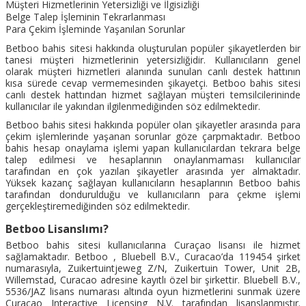
Müşteri Hizmetlerinin Yetersizliği ve İlgisizliği
Belge Talep İşleminin Tekrarlanması
Para Çekim İşleminde Yaşanılan Sorunlar
Betboo bahis sitesi hakkında oluşturulan popüler şikayetlerden bir
tanesi müşteri hizmetlerinin yetersizliğidir. Kullanıcıların genel
olarak müşteri hizmetleri alanında sunulan canlı destek hattının
kısa sürede cevap vermemesinden şikayetçi. Betboo bahis sitesi
canlı destek hattından hizmet sağlayan müşteri temsilcilerininde
kullanıcılar ile yakından ilgilenmediğinden söz edilmektedir.
Betboo bahis sitesi hakkında popüler olan şikayetler arasında para
çekim işlemlerinde yaşanan sorunlar göze çarpmaktadır. Betboo
bahis hesap onaylama işlemi yapan kullanıcılardan tekrara belge
talep edilmesi ve hesaplarının onaylanmaması kullanıcılar
tarafından en çok yazılan şikayetler arasında yer almaktadır.
Yüksek kazanç sağlayan kullanıcıların hesaplarının Betboo bahis
tarafından dondurulduğu ve kullanıcıların para çekme işlemi
gerçekleştiremediğinden söz edilmektedir.
Betboo Lisanslımı?
Betboo bahis sitesi kullanıcılarına Curaçao lisansı ile hizmet
sağlamaktadır. Betboo , Bluebell B.V., Curacao’da 119454 şirket
numarasıyla, Zuikertuintjeweg Z/N, Zuikertuin Tower, Unit 2B,
Willemstad, Curacao adresine kayıtlı özel bir şirkettir. Bluebell B.V.,
5536/JAZ lisans numarası altında oyun hizmetlerini sunmak üzere
Curacao Interactive Licensing N.V. tarafından lisanslanmıştır.