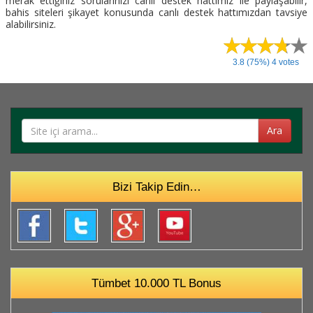
merak ettiğiniz sorularınızı canlı destek hattımız ile paylaşabilir,
bahis siteleri şikayet konusunda canlı destek hattımızdan tavsiye
alabilirsiniz.
3.8
(75%)
4
votes
Ara
Bizi Takip Edin…
Tümbet 10.000 TL Bonus