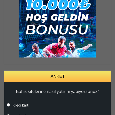
ANKET
Bahis sitelerine nasıl yatırım yapıyorsunuz?
Kredi kartı