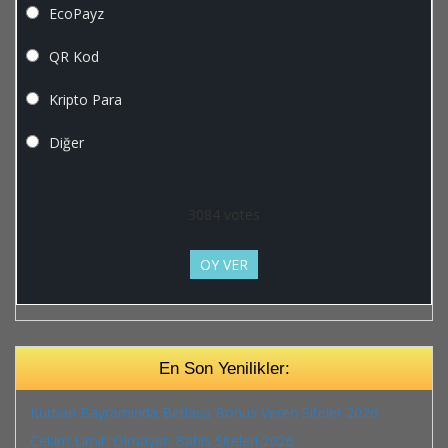
EcoPayz
QR Kod
Kripto Para
Diğer
3084
votes
OY VER
En Son Yenilikler:
Kurban Bayramında Bedava Bonus Veren Siteler 2026
Çekim Limiti Olmayan Bahis Siteleri 2026