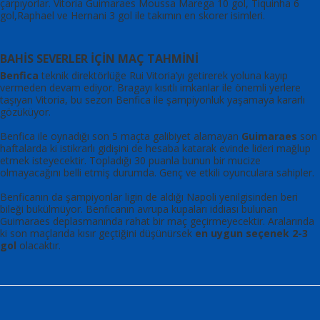
çarpıyorlar. Vitoria Guimaraes Moussa Marega 10 gol, Tiquinha 6
gol,Raphael ve Hernani 3 gol ile takımın en skorer isimleri.
BAHİS SEVERLER İÇİN MAÇ TAHMİNİ
Benfica
teknik direktörlüğe Rui Vitoria’yı getirerek yoluna kayıp
vermeden devam ediyor. Bragayı kısıtlı imkanlar ile önemli yerlere
taşıyan Vitoria, bu sezon Benfica ile şampiyonluk yaşamaya kararlı
gözüküyor.
Benfica ile oynadığı son 5 maçta galibiyet alamayan
Guimaraes
son
haftalarda ki istikrarlı gidişini de hesaba katarak evinde lideri mağlup
etmek isteyecektir. Topladığı 30 puanla bunun bir mucize
olmayacağını belli etmiş durumda. Genç ve etkili oyunculara sahipler.
Benficanın da şampiyonlar ligin de aldığı Napoli yenilgisinden beri
bileği bükülmüyor. Benficanın avrupa kupaları iddiası bulunan
Guimaraes deplasmanında rahat bir maç geçirmeyecektir. Aralarında
ki son maçlarıda kısır geçtiğini düşünürsek
en uygun seçenek 2-3
gol
olacaktır.