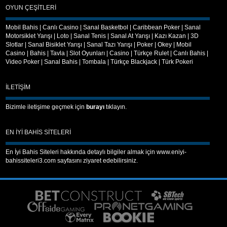
OYUN ÇEŞITLERI
Mobil Bahis
|
Canlı Casino
|
Sanal Basketbol
|
Caribbean Poker
|
Sanal
Motorsiklet Yarışı
|
Loto
|
Sanal Tenis
|
Sanal At Yarışı
|
Kazı Kazan
|
3D
Slotlar
|
Sanal Bisiklet Yarışı
|
Sanal Tazı Yarışı
|
Poker
|
Okey
|
Mobil
Casino
|
Bahis
|
Tavla
|
Slot Oyunları
|
Casino
|
Türkçe Rulet
|
Canlı Bahis
|
Video Poker
|
Sanal Bahis
|
Tombala
|
Türkçe Blackjack
|
Türk Pokeri
İLETIŞIM
Bizimle iletişime geçmek için
burayı
tıklayın.
EN İYI BAHIS SITELERI
En İyi Bahis Siteleri
hakkında detaylı bilgiler almak için
www.eniyi-
bahissiteleri3.com
sayfasını ziyaret edebilirsiniz.