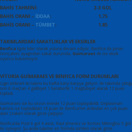
BAHİS TAHMİNİ:
2-3 GOL
BAHİS ORANI –
İDDAA
:
1.75
BAHİS ORANI –
TÜMBET
:
1.85
TAKIMLARDAKİ SAKATLIKLAR VE EKSİKLER
Benfica
ligde lider olarak yoluna devam ediyor. Benfica da Jonas
Gonçalves ayağından sakat durumda,
Guimaraes
de ise eksik
oyuncu bulunmuyor.
VİTORİA GUİMARAES VE BENFICA FORM DURUMLARI
Ligin istikrarlı iki takımı bu hafta karşı karşıya geliyor. İki takımda çıktığı
son 6 maçtan 4 galibiyet 1 beraberlik 1 mağlubiyet alarak 13 puan
topladı.
Guimaraes ise bu sezon evinde 12 puan toplayabildi. Deplasman
karnesi ise topladıkları 18 puan ile Benfica’nın ardından en çok puan
alan 2.takım olarak göze çarpıyor.
Benfica’da Pizzi 6 gol 4 asist, Raul Jimenez ve Kostas Mitroglou 5 gol
ile oynuyor. Şu anda takımın en formda isimleri olarak göze