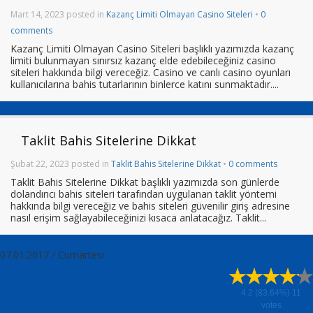
Mart 14, 2023 posted in
Kazanç Limiti Olmayan Casino Siteleri
•
0
comments
Kazanç Limiti Olmayan Casino Siteleri başlıklı yazımızda kazanç
limiti bulunmayan sınırsız kazanç elde edebileceğiniz casino
siteleri hakkında bilgi vereceğiz. Casino ve canlı casino oyunları
kullanıcılarına bahis tutarlarının binlerce katını sunmaktadır....
Taklit Bahis Sitelerine Dikkat
Şubat 22, 2023 posted in
Taklit Bahis Sitelerine Dikkat
•
0 comments
Taklit Bahis Sitelerine Dikkat başlıklı yazımızda son günlerde
dolandırıcı bahis siteleri tarafından uygulanan taklit yöntemi
hakkında bilgi vereceğiz ve bahis siteleri güvenilir giriş adresine
nasıl erişim sağlayabileceğinizi kısaca anlatacağız. Taklit...
07.01.2017 / Cumartesi
4.2
(83.64%)
11
votes