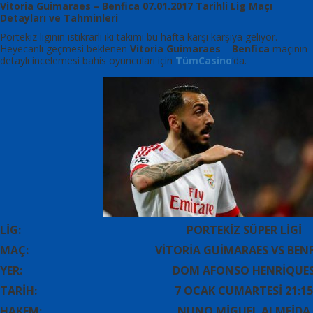
Vitoria Guimaraes – Benfica 07.01.2017 Tarihli Lig Maçı
Detayları ve Tahminleri
Portekiz liginin istikrarlı iki takımı bu hafta karşı karşıya geliyor.
Heyecanlı geçmesi beklenen
Vitoria Guimaraes
–
Benfica
maçının
detaylı incelemesi bahis oyuncuları için
TümCasino
‘da.
LİG:
PORTEKİZ SÜPER LİGİ
MAÇ:
VİTORİA GUİMARAES VS BEN
YER:
DOM AFONSO HENRİQUE
TARİH:
7 OCAK CUMARTESİ 21:15
HAKEM:
NUNO MİGUEL ALMEİDA