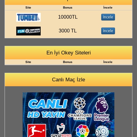
Site
Bonus
İncele
10000TL
İncele
3000 TL
İncele
En İyi Okey Siteleri
Site
Bonus
İncele
Canlı Maç İzle