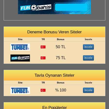
Deneme Bonusu Veren Siteler
Site
TR
Bonus
İncele
50 TL
İncele
75 TL
İncele
Tavla Oynanan Siteler
Site
TR
Bonus
İncele
% 100
İncele
En Popülerler