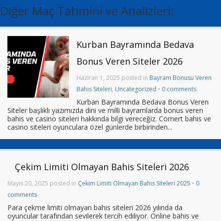
Diğer Maç Tahmini ve Analizleri:
Kurban Bayramında Bedava
Bonus Veren Siteler 2026
Haziran 1, 2025 posted in
Bayram Bonusu Veren
Bahis Siteleri
,
Uncategorized
•
0 comments
Kurban Bayramında Bedava Bonus Veren
Siteler başlıklı yazımızda dini ve milli bayramlarda bonus veren
bahis ve casino siteleri hakkında bilgi vereceğiz. Cömert bahis ve
casino siteleri oyunculara özel günlerde birbirinden...
Çekim Limiti Olmayan Bahis Siteleri 2026
Mayıs 20, 2025 posted in
Çekim Limiti Olmayan Bahis Siteleri 2025
•
0
comments
Para çekme limiti olmayan bahis siteleri 2026 yılında da
oyuncular tarafından sevilerek tercih ediliyor. Online bahis ve