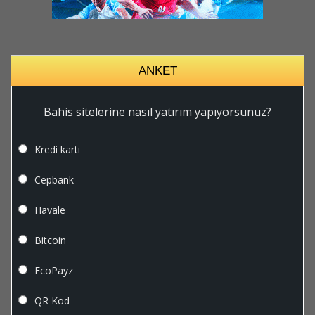
ANKET
Bahis sitelerine nasıl yatırım yapıyorsunuz?
Kredi kartı
Cepbank
Havale
Bitcoin
EcoPayz
QR Kod