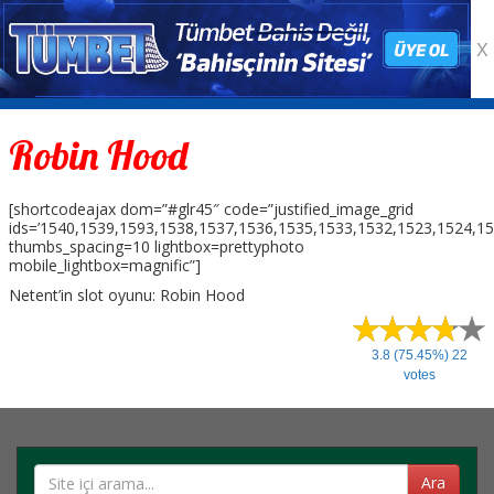
X
MENU
Robin Hood
[shortcodeajax dom=”#glr45″ code=”justified_image_grid
ids=’1540,1539,1593,1538,1537,1536,1535,1533,1532,1523,1524,1
thumbs_spacing=10 lightbox=prettyphoto
mobile_lightbox=magnific”]
Netent’in slot oyunu: Robin Hood
3.8
(75.45%)
22
votes
Ara