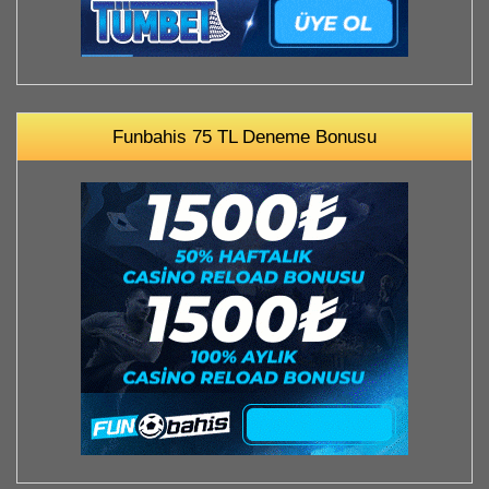
Funbahis 75 TL Deneme Bonusu