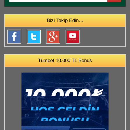
Bizi Takip Edin…
Tümbet 10.000 TL Bonus