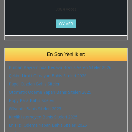
3084
votes
OY VER
En Son Yenilikler:
Kurban Bayramında Bedava Bonus Veren Siteler 2026
Çekim Limiti Olmayan Bahis Siteleri 2026
Papel Cüzdan Bahis Siteleri
Otomatik Ödeme Yapan Bahis Siteleri 2025
Popy Para Bahis Siteleri
Güvenilir Bahis Siteleri 2025
Kimlik İstemeyen Bahis Siteleri 2025
En Hızlı Ödeme Yapan Bahis Siteleri 2025