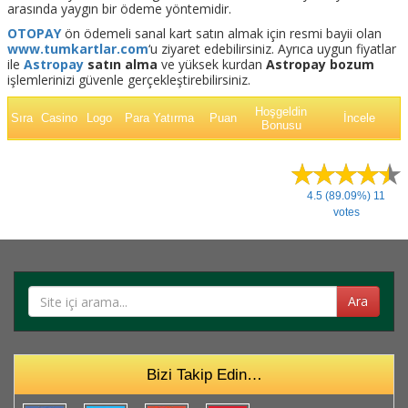
arasında yaygın bir ödeme yöntemidir.
OTOPAY
ön ödemeli sanal kart satın almak için resmi bayii olan
www.tumkartlar.com
‘u ziyaret edebilirsiniz. Ayrıca uygun fiyatlar
ile
Astropay
satın alma
ve yüksek kurdan
Astropay bozum
işlemlerinizi güvenle gerçekleştirebilirsiniz.
Hoşgeldin
Sıra
Casino
Logo
Para Yatırma
Puan
İncele
Bonusu
4.5
(89.09%)
11
votes
Ara
Bizi Takip Edin…