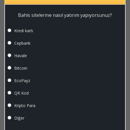
Bahis sitelerine nasıl yatırım yapıyorsunuz?
Kredi kartı
Cepbank
Havale
Bitcoin
EcoPayz
QR Kod
Kripto Para
Diğer