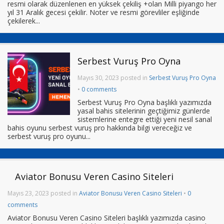
resmi olarak düzenlenen en yüksek çekiliş +olan Milli piyango her
yıl 31 Aralık gecesi çekilir. Noter ve resmi görevliler eşliğinde
çekilerek...
Serbest Vuruş Pro Oyna
Mayıs 30, 2023 posted in
Serbest Vuruş Pro Oyna
•
0 comments
Serbest Vuruş Pro Oyna başlıklı yazımızda
yasal bahis sitelerinin geçtiğimiz günlerde
sistemlerine entegre ettiği yeni nesil sanal
bahis oyunu serbest vuruş pro hakkında bilgi vereceğiz ve
serbest vuruş pro oyunu...
Aviator Bonusu Veren Casino Siteleri
Mayıs 23, 2023 posted in
Aviator Bonusu Veren Casino Siteleri
•
0
comments
Aviator Bonusu Veren Casino Siteleri başlıklı yazımızda casino