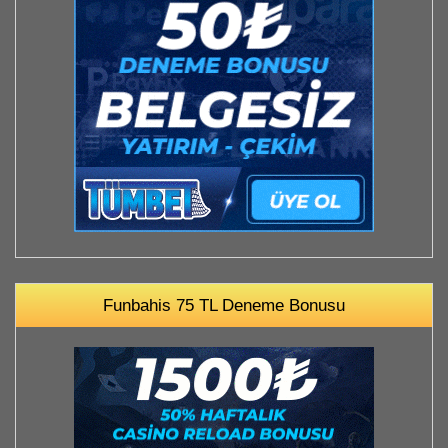
Funbahis 75 TL Deneme Bonusu