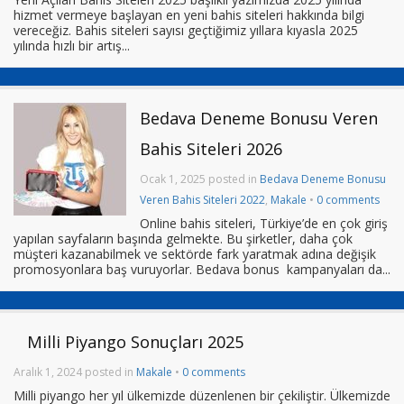
hizmet vermeye başlayan en yeni bahis siteleri hakkında bilgi
vereceğiz. Bahis siteleri sayısı geçtiğimiz yıllara kıyasla 2025
yılında hızlı bir artış...
Bedava Deneme Bonusu Veren
Bahis Siteleri 2026
Ocak 1, 2025 posted in
Bedava Deneme Bonusu
Veren Bahis Siteleri 2022
,
Makale
•
0 comments
Online bahis siteleri, Türkiye’de en çok giriş
yapılan sayfaların başında gelmekte. Bu şirketler, daha çok
müşteri kazanabilmek ve sektörde fark yaratmak adına değişik
promosyonlara baş vuruyorlar. Bedava bonus kampanyaları da...
Milli Piyango Sonuçları 2025
Aralık 1, 2024 posted in
Makale
•
0 comments
Milli piyango her yıl ülkemizde düzenlenen bir çekiliştir. Ülkemizde