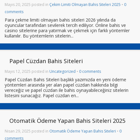
Mayıs 20, 2025 posted in
Çekim Limiti Olmayan Bahis Siteleri 2025
•
0
comments
Para çekme limiti olmayan bahis siteleri 2026 yılında da
oyuncular tarafından sevilerek tercih ediliyor. Online bahis ve
casino sitelerine para yatırmak ve çekmek için farklı yöntemler
kullanılır. Bu yöntemlerin sitelerin...
Papel Cüzdan Bahis Siteleri
Mayıs 12, 2025 posted in
Uncategorized
•
0 comments
Papel Cüzdan Bahis Siteleri başlıklı yazımızda en yeni ödeme
yöntemleri arasında yer alan papel cüzdan hakkında bilgi
vereceğiz ve papel cüzdan ile bahis oynayabileceğiniz sitelerin
listesini sunacağız. Papel cüzdan en...
Otomatik Ödeme Yapan Bahis Siteleri 2025
Nisan 29, 2025 posted in
Otomatik Ödeme Yapan Bahis Siteleri
•
0
comments