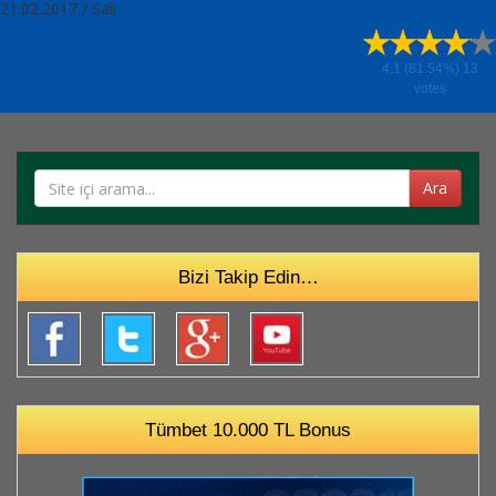
21.02.2017 / Salı
4.1
(81.54%)
13
votes
Ara
Bizi Takip Edin…
Tümbet 10.000 TL Bonus