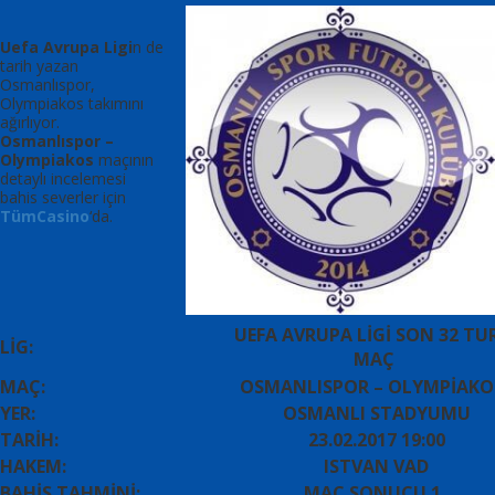
Uefa Avrupa Ligi
n de
tarih yazan
Osmanlıspor,
Olympiakos takımını
ağırlıyor.
Osmanlıspor –
Olympiakos
maçının
detaylı incelemesi
bahis severler için
TümCasino
‘da.
UEFA AVRUPA LİGİ SON 32 TUR
LİG:
MAÇ
MAÇ:
OSMANLISPOR – OLYMPİAK
YER:
OSMANLI STADYUMU
TARİH:
23.02.2017 19:00
HAKEM:
ISTVAN VAD
BAHİS TAHMİNİ:
MAÇ SONUCU 1