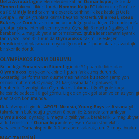
Uefa Avrupa Ligi
ne elemelerden katılan
Osmanlıspor
, ilk tur da
Zimbru
takımını, ikinci tur da
Nomme Kalju FC
takımını, üçüncü tur
da
FC Midtjylland
takımını eleyerek, tarihind ilk kez katıldığı Uefa
Avrupa Ligin de gruplara kalma başarısı gösterdi.
Villarreal
,
Steau
Bükreş
ve
Zurich
takımlarının bulunduğu gruba düşen Osmanlıspor’a
gruptan çıkma ihtimali verilmiyordu. Oynadığı 6 maçta 3 galibiyet, 1
beraberlik, 2 mağlubiyet alan temsilcimiz, gruba lider tamamlayarak
tarih yazdı. Son 32 turun da
Olympiakos
takımı ile eşleşen
temsilcimiz, deplasman da oynadığı maçtan 1 puan alarak, avantajlı
bir skor ile döndü.
OLYMPİAKOS FORM DURUMU
Bulunduğu
Yunanistan Süper Ligi
n de 51 puan ile lider olan
Olympiakos
, en yakın rakibine 1 puan fark atmış durumda.
Gösterdiği performansın düşmemesi halinde bu sezon şampiyon
olması muhtemel. Oynadığı 21 karşılaşmada 16 galibiyet, 3
beraberlik, 2 yenilgi alan Olympiakos takımı attığı 43 gole karşı
kalesinde sadece 10 gol gördü. Lig de en çok gol atan ve en az yenilgi
alan takım konumunda.
Uefa Avrupa Ligin de,
APOEL Nicosia
,
Young Boys
ve
Astana
gibi
takımlarının bulunduğu gruptan 8 puan ile 2. sırada tamamlayan
Olympiakos
, oynadığı 6 maçta 2 galibiyet, 2 beraberlik, 2 mağlubiyet
aldı. Temsilcimiz
Osmanlıspor
ile eşleşen Yunanistan ekibi,
sahasında Osmanlıspor ile 0-0 berabere kalarak, turu 2. maça bıraktı.
MAÇ TAHMİNİ