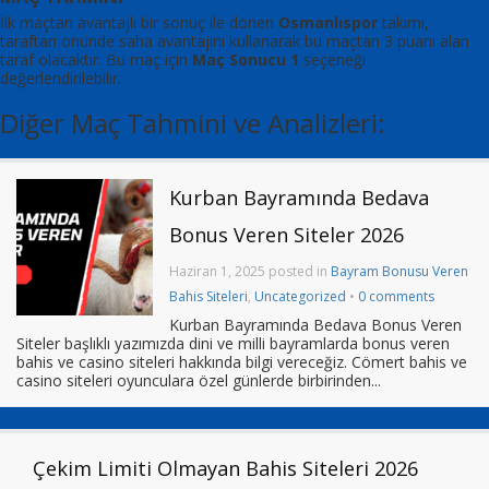
İlk maçtan avantajlı bir sonuç ile dönen
Osmanlıspor
takımı,
taraftarı önünde saha avantajını kullanarak bu maçtan 3 puanı alan
taraf olacaktır. Bu maç için
Maç Sonucu 1
seçeneği
değerlendirilebilir.
Diğer Maç Tahmini ve Analizleri:
Kurban Bayramında Bedava
Bonus Veren Siteler 2026
Haziran 1, 2025 posted in
Bayram Bonusu Veren
Bahis Siteleri
,
Uncategorized
•
0 comments
Kurban Bayramında Bedava Bonus Veren
Siteler başlıklı yazımızda dini ve milli bayramlarda bonus veren
bahis ve casino siteleri hakkında bilgi vereceğiz. Cömert bahis ve
casino siteleri oyunculara özel günlerde birbirinden...
Çekim Limiti Olmayan Bahis Siteleri 2026