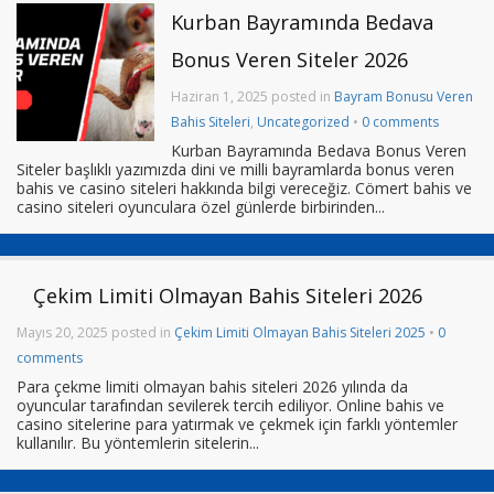
Kurban Bayramında Bedava
Bonus Veren Siteler 2026
Haziran 1, 2025 posted in
Bayram Bonusu Veren
Bahis Siteleri
,
Uncategorized
•
0 comments
Kurban Bayramında Bedava Bonus Veren
Siteler başlıklı yazımızda dini ve milli bayramlarda bonus veren
bahis ve casino siteleri hakkında bilgi vereceğiz. Cömert bahis ve
casino siteleri oyunculara özel günlerde birbirinden...
Çekim Limiti Olmayan Bahis Siteleri 2026
Mayıs 20, 2025 posted in
Çekim Limiti Olmayan Bahis Siteleri 2025
•
0
comments
Para çekme limiti olmayan bahis siteleri 2026 yılında da
oyuncular tarafından sevilerek tercih ediliyor. Online bahis ve
casino sitelerine para yatırmak ve çekmek için farklı yöntemler
kullanılır. Bu yöntemlerin sitelerin...