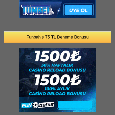
Funbahis 75 TL Deneme Bonusu