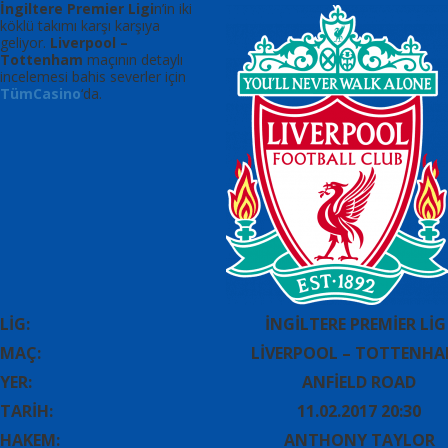
İngiltere Premier Ligi
n’in iki
köklü takımı karşı karşıya
geliyor.
Liverpool –
Tottenham
maçının detaylı
incelemesi bahis severler için
TümCasino
‘da.
LİG:
İNGİLTERE PREMİER Lİ
MAÇ:
LİVERPOOL – TOTTENH
YER:
ANFİELD ROAD
TARİH:
11.02.2017 20:30
HAKEM:
ANTHONY TAYLOR