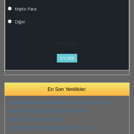
Kripto Para
Diğer
3084
votes
OY VER
En Son Yenilikler:
Kurban Bayramında Bedava Bonus Veren Siteler 2026
Çekim Limiti Olmayan Bahis Siteleri 2026
Papel Cüzdan Bahis Siteleri
Otomatik Ödeme Yapan Bahis Siteleri 2025