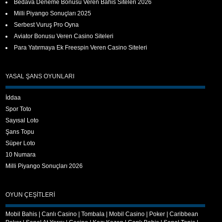
Bedava Deneme Bonusu Veren Bahis Siteleri 2026
Milli Piyango Sonuçları 2025
Serbest Vuruş Pro Oyna
Aviator Bonusu Veren Casino Siteleri
Para Yatırmaya Ek Freespin Veren Casino Siteleri
YASAL ŞANS OYUNLARI
İddaa
Spor Toto
Sayısal Loto
Şans Topu
Süper Loto
10 Numara
Milli Piyango Sonuçları 2026
OYUN ÇEŞITLERI
Mobil Bahis
|
Canlı Casino
|
Tombala
|
Mobil Casino
|
Poker
|
Caribbean