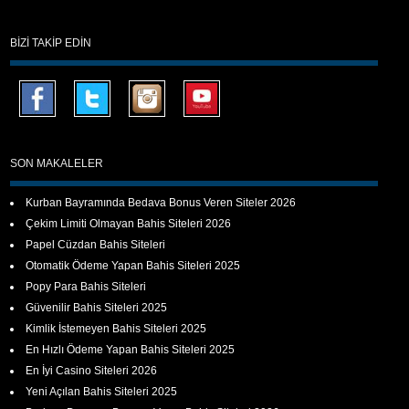
BIZI TAKIP EDIN
SON MAKALELER
Kurban Bayramında Bedava Bonus Veren Siteler 2026
Çekim Limiti Olmayan Bahis Siteleri 2026
Papel Cüzdan Bahis Siteleri
Otomatik Ödeme Yapan Bahis Siteleri 2025
Popy Para Bahis Siteleri
Güvenilir Bahis Siteleri 2025
Kimlik İstemeyen Bahis Siteleri 2025
En Hızlı Ödeme Yapan Bahis Siteleri 2025
En İyi Casino Siteleri 2026
Yeni Açılan Bahis Siteleri 2025