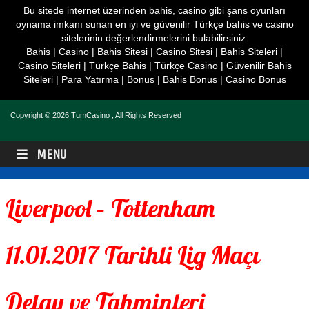
Bu sitede internet üzerinden bahis, casino gibi şans oyunları
oynama imkanı sunan en iyi ve güvenilir Türkçe bahis ve casino
sitelerinin değerlendirmelerini bulabilirsiniz.
Bahis | Casino | Bahis Sitesi | Casino Sitesi | Bahis Siteleri |
Casino Siteleri | Türkçe Bahis | Türkçe Casino | Güvenilir Bahis
Siteleri | Para Yatırma | Bonus | Bahis Bonus | Casino Bonus
Copyright © 2026
TumCasino
, All Rights Reserved
MENU
Liverpool – Tottenham
11.01.2017 Tarihli Lig Maçı
Detay ve Tahminleri