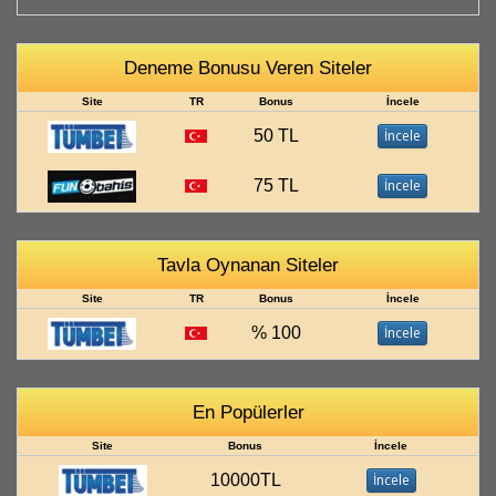
Deneme Bonusu Veren Siteler
Site
TR
Bonus
İncele
50 TL
İncele
75 TL
İncele
Tavla Oynanan Siteler
Site
TR
Bonus
İncele
% 100
İncele
En Popülerler
Site
Bonus
İncele
10000TL
İncele