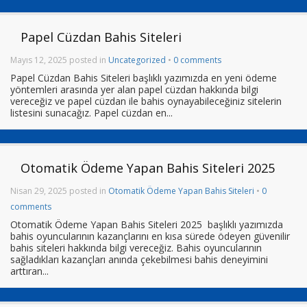
Papel Cüzdan Bahis Siteleri
Mayıs 12, 2025 posted in
Uncategorized
•
0 comments
Papel Cüzdan Bahis Siteleri başlıklı yazımızda en yeni ödeme
yöntemleri arasında yer alan papel cüzdan hakkında bilgi
vereceğiz ve papel cüzdan ile bahis oynayabileceğiniz sitelerin
listesini sunacağız. Papel cüzdan en...
Otomatik Ödeme Yapan Bahis Siteleri 2025
Nisan 29, 2025 posted in
Otomatik Ödeme Yapan Bahis Siteleri
•
0
comments
Otomatik Ödeme Yapan Bahis Siteleri 2025 başlıklı yazımızda
bahis oyuncularının kazançlarını en kısa sürede ödeyen güvenilir
bahis siteleri hakkında bilgi vereceğiz. Bahis oyuncularının
sağladıkları kazançları anında çekebilmesi bahis deneyimini
arttıran...