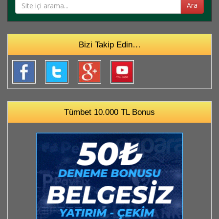
Ara
Bizi Takip Edin…
Tümbet 10.000 TL Bonus