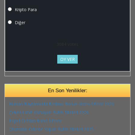
Kripto Para
Diğer
3084
votes
OY VER
En Son Yenilikler:
Kurban Bayramında Bedava Bonus Veren Siteler 2026
Çekim Limiti Olmayan Bahis Siteleri 2026
Papel Cüzdan Bahis Siteleri
Otomatik Ödeme Yapan Bahis Siteleri 2025