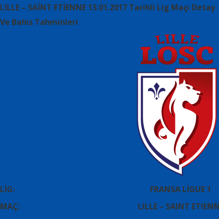
LİLLE – SAİNT ETİENNE 13.01.2017 Tarihli Lig Maçı Detay
Ve Bahis Tahminleri
LİG:
FRANSA LİGUE 1
MAÇ:
LILLE – SAINT ETIEN