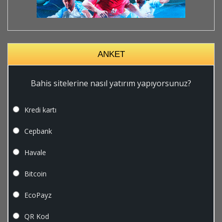
ANKET
Bahis sitelerine nasıl yatırım yapıyorsunuz?
Kredi kartı
Cepbank
Havale
Bitcoin
EcoPayz
QR Kod