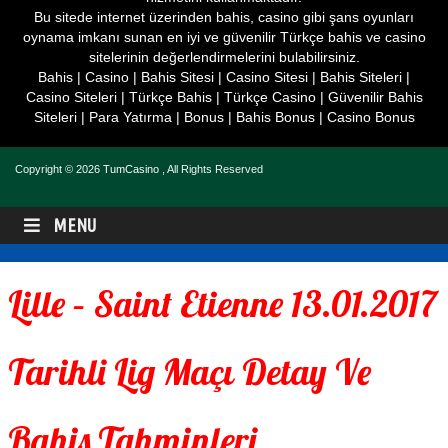
Bu sitede internet üzerinden bahis, casino gibi şans oyunları
oynama imkanı sunan en iyi ve güvenilir Türkçe bahis ve casino
sitelerinin değerlendirmelerini bulabilirsiniz.
Bahis | Casino | Bahis Sitesi | Casino Sitesi | Bahis Siteleri |
Casino Siteleri | Türkçe Bahis | Türkçe Casino | Güvenilir Bahis
Siteleri | Para Yatırma | Bonus | Bahis Bonus | Casino Bonus
Copyright © 2026
TumCasino
, All Rights Reserved
MENU
Lille – Saint Etienne 13.01.2017
Tarihli Lig Maçı Detay Ve
Bahis Tahminleri