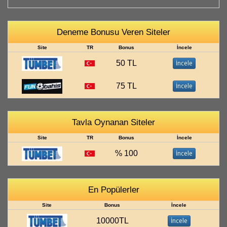
Deneme Bonusu Veren Siteler
Site
TR
Bonus
İncele
50 TL
İncele
75 TL
İncele
Tavla Oynanan Siteler
Site
TR
Bonus
İncele
% 100
İncele
En Popülerler
Site
Bonus
İncele
10000TL
İncele