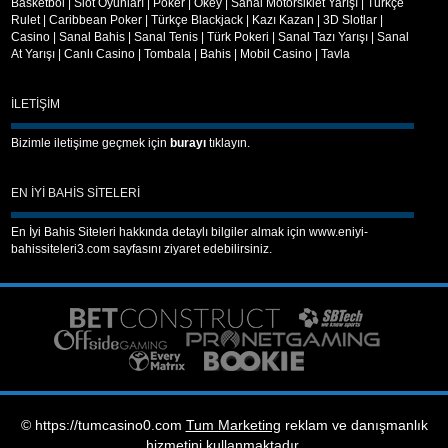
Basketbol
|
Slot Oyunları
|
Poker
|
Okey
|
Sanal Motorsiklet Yarışı
|
Türkçe
Rulet
|
Caribbean Poker
|
Türkçe Blackjack
|
Kazı Kazan
|
3D Slotlar
|
Casino
|
Sanal Bahis
|
Sanal Tenis
|
Türk Pokeri
|
Sanal Tazı Yarışı
|
Sanal
At Yarışı
|
Canlı Casino
|
Tombala
|
Bahis
|
Mobil Casino
|
Tavla
İLETIŞIM
Bizimle iletişime geçmek için
burayı
tıklayın.
EN İYI BAHIS SITELERI
En İyi Bahis Siteleri
hakkında detaylı bilgiler almak için
www.eniyi-
bahissiteleri3.com
sayfasını ziyaret edebilirsiniz.
© https://tumcasino0.com
Tum Marketing
reklam ve danışmanlık
hizmetini kullanmaktadır.