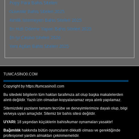
Popy Para Bahis Siteleri
Güvenilir Bahis Siteleri 2025
Kimlik İstemeyen Bahis Siteleri 2025
En Hızlı Ödeme Yapan Bahis Siteleri 2025
En İyi Casino Siteleri 2026
Yeni Açılan Bahis Siteleri 2025
TUMCASINO0.COM
Copyright by https://tumcasino0.com
Bu sitedeki bilgilerin tüm hakları tarafımıza ait olup başka makalelerden
alıntı değildir. Yazılı izin olmadan kopyalanamaz veya alıntı yapılamaz.
Sitemizdeki yazıların tamamı tecrübe ve deneyimlerimize dayalı olup, bilgi
ve/veya uyarı amaçlıdır. Sitemiz bir bahis sitesi değildir.
UYARI:
18 yaşından küçüklerin bahis/kumar oynamaları yasaktır!
Bağımlılık
hakkında bütün oyuncuların dikkatli olması ve gerektiğinde
profesyonel yardım almaktan çekinmemelidir.