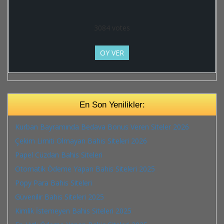
3084
votes
OY VER
En Son Yenilikler:
Kurban Bayramında Bedava Bonus Veren Siteler 2026
Çekim Limiti Olmayan Bahis Siteleri 2026
Papel Cüzdan Bahis Siteleri
Otomatik Ödeme Yapan Bahis Siteleri 2025
Popy Para Bahis Siteleri
Güvenilir Bahis Siteleri 2025
Kimlik İstemeyen Bahis Siteleri 2025