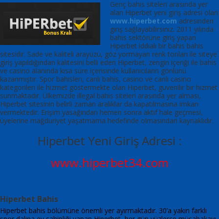
Genç bahis siteleri arasında yer
alan Hiperbet yeni giriş adresi olan
www.hiperbet.com
adresinden
giriş sağlayabilirsiniz. 2011 yılında
bahis sektörüne giriş yapan
Hiperbet iddialı bir bahis bahis
sitesidir. Sade ve kaliteli arayüzü, göz yormayan renk tonları ile siteye
giriş yapıldığından kalitesini belli eden Hiperbet, zengin içeriği ile bahis
ve casino alanında kısa süre içerisinde kullanıcıların gönlünü
kazanmıştır. Spor bahisleri, canlı bahis, casino ve canlı casino
kategorileri ile hizmet göstermekte olan Hiperbet, güvenilir bir hizmet
sunmaktadır. Ülkemizde illegal bahis siteleri arasında yer alması,
Hiperbet sitesinin belirli zaman aralıklar da kapatılmasına imkan
vermektedir. Erişim yasağından hemen sonra aktif hale geçmesi,
üyelerine mağduriyet yaşatmama hedefinde olmasından kaynaklıdır.
Hiperbet Yeni Giriş Adresi :
www.hiperbet34.com
Hiperbet Bahis
Hiperbet bahis bölümüne önemli yer ayırmaktadır. 30’a yakın farklı
spor dalına ev sahipliği yapan Hiperbet, her gün yüzlerce müsabakayı