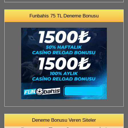
Funbahis 75 TL Deneme Bonusu
Deneme Bonusu Veren Siteler