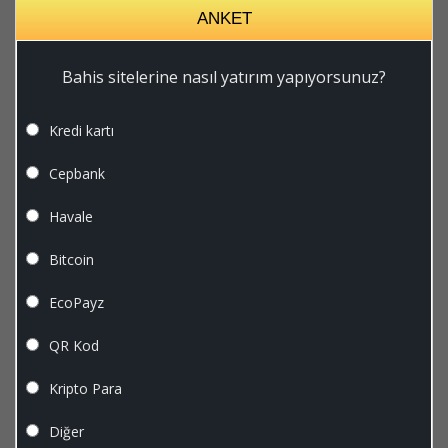
ANKET
Bahis sitelerine nasıl yatırım yapıyorsunuz?
Kredi kartı
Cepbank
Havale
Bitcoin
EcoPayz
QR Kod
Kripto Para
Diğer