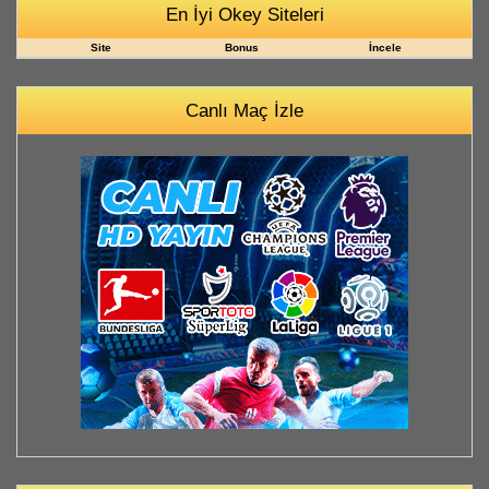
En İyi Okey Siteleri
Site
Bonus
İncele
Canlı Maç İzle