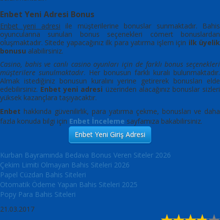
Enbet Yeni Adresi Bonus
Enbet yeni adresi
ile müşterilerine bonuslar sunmaktadır. Bahi
oyuncularına sunulan bonus seçenekleri cömert bonuslardan
oluşmaktadır. Sitede yapacağınız ilk para yatırma işlem için
ilk üyeli
bonusu
alabilirsiniz.
Casino, bahis ve canlı casino oyunları için de farklı bonus seçenekleri
müşterilere sunulmaktadır
. Her bonusun farklı kuralı bulunmaktadır.
Almak istediğiniz bonusun kuralını yerine getirerek bonusları elde
edebilirsiniz.
Enbet yeni adresi
üzerinden alacağınız bonuslar sizler
yüksek kazançlara taşıyacaktır.
Enbet
hakkında güvenilirlik, para yatırma çekme, bonusları ve daha
fazla konuda bilgi için
Enbet İnceleme
sayfamıza bakabilirsiniz.
Enbet Yeni Giriş Adresi
Kurban Bayramında Bedava Bonus Veren Siteler 2026
Çekim Limiti Olmayan Bahis Siteleri 2026
Papel Cüzdan Bahis Siteleri
Otomatik Ödeme Yapan Bahis Siteleri 2025
Popy Para Bahis Siteleri
21.03.2017