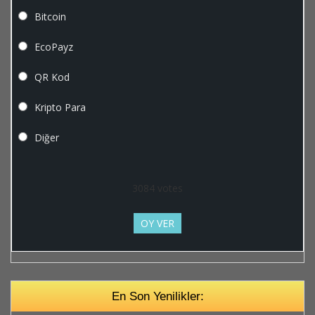
Bitcoin
EcoPayz
QR Kod
Kripto Para
Diğer
3084
votes
OY VER
En Son Yenilikler: