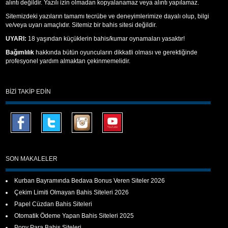
alıntı değildir. Yazılı izin olmadan kopyalanamaz veya alıntı yapılamaz.
Sitemizdeki yazıların tamamı tecrübe ve deneyimlerimize dayalı olup, bilgi
ve/veya uyarı amaçlıdır. Sitemiz bir bahis sitesi değildir.
UYARI:
18 yaşından küçüklerin bahis/kumar oynamaları yasaktır!
Bağımlılık
hakkında bütün oyuncuların dikkatli olması ve gerektiğinde
profesyonel yardım almaktan çekinmemelidir.
BIZI TAKIP EDIN
SON MAKALELER
Kurban Bayramında Bedava Bonus Veren Siteler 2026
Çekim Limiti Olmayan Bahis Siteleri 2026
Papel Cüzdan Bahis Siteleri
Otomatik Ödeme Yapan Bahis Siteleri 2025
Popy Para Bahis Siteleri