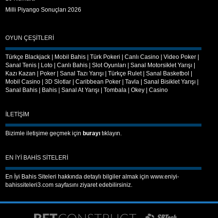
Milli Piyango Sonuçları 2026
OYUN ÇEŞITLERI
Türkçe Blackjack
|
Mobil Bahis
|
Türk Pokeri
|
Canlı Casino
|
Video Poker
|
Sanal Tenis
|
Loto
|
Canlı Bahis
|
Slot Oyunları
|
Sanal Motorsiklet Yarışı
|
Kazı Kazan
|
Poker
|
Sanal Tazı Yarışı
|
Türkçe Rulet
|
Sanal Basketbol
|
Mobil Casino
|
3D Slotlar
|
Caribbean Poker
|
Tavla
|
Sanal Bisiklet Yarışı
|
Sanal Bahis
|
Bahis
|
Sanal At Yarışı
|
Tombala
|
Okey
|
Casino
İLETIŞIM
Bizimle iletişime geçmek için
burayı
tıklayın.
EN İYI BAHIS SITELERI
En İyi Bahis Siteleri
hakkında detaylı bilgiler almak için
www.eniyi-
bahissiteleri3.com
sayfasını ziyaret edebilirsiniz.