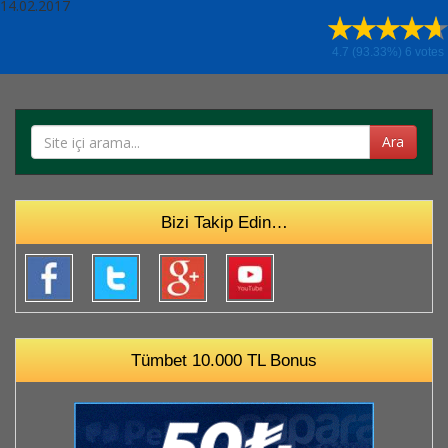
14.02.2017
4.7
(93.33%)
6
votes
Ara
Bizi Takip Edin…
Tümbet 10.000 TL Bonus