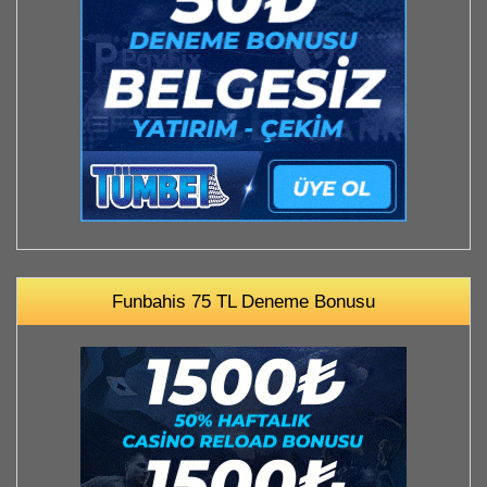
Funbahis 75 TL Deneme Bonusu